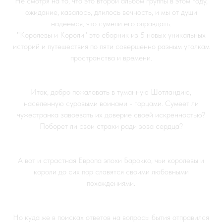
Не смотря на то, что это второй альбом группы в этом году,
ожидание, казалось, длилось вечность, и мы от души
надеемся, что сумели его оправдать.
"Королевы и Короли" это сборник из 5 новых уникальных
историй и путешествия по пяти совершенно разным уголкам
пространства и времени.
Итак, добро пожаловать в туманную Шотландию,
населенную суровыми воинами - горцами. Сумеет ли
чужестранка завоевать их доверие своей искренностью?
Поборет ли свои страхи ради зова сердца?
А вот и страстная Европа эпохи Барокко, чьи королевы и
короли до сих пор славятся своими любовными
похождениями.
Но куда же в поисках ответов на вопросы бытия отправился