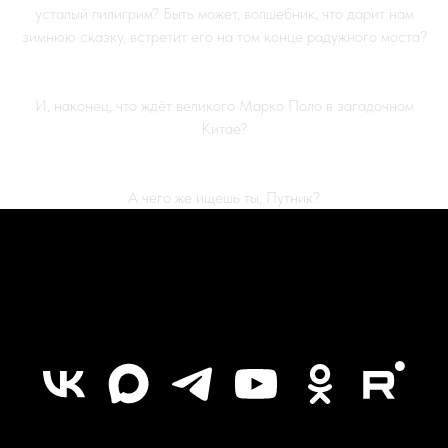
усталый пилигрим? Быть может, волшебник, что дарит нам
зимнюю сказку, встретит его на том конце радужного моста?
И, наконец, что ждёт великого Марко Поло в загадочном
Китае?
А чего же ищешь ты, Путник?