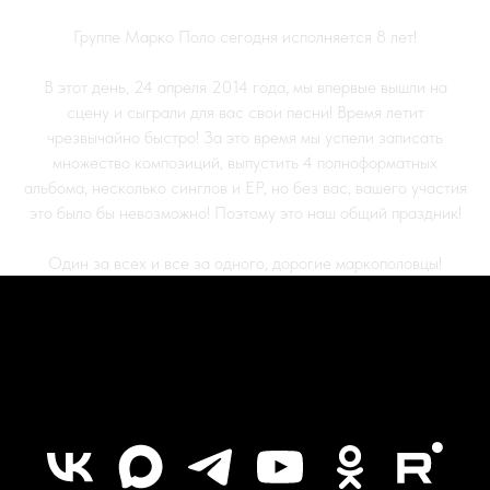
Группе Марко Поло сегодня исполняется 8 лет!
В этот день, 24 апреля 2014 года, мы впервые вышли на
сцену и сыграли для вас свои песни! Время летит
чрезвычайно быстро! За это время мы успели записать
множество композиций, выпустить 4 полноформатных
альбома, несколько синглов и ЕР, но без вас, вашего участия
это было бы невозможно! Поэтому это наш общий праздник!
Один за всех и все за одного, дорогие маркополовцы!