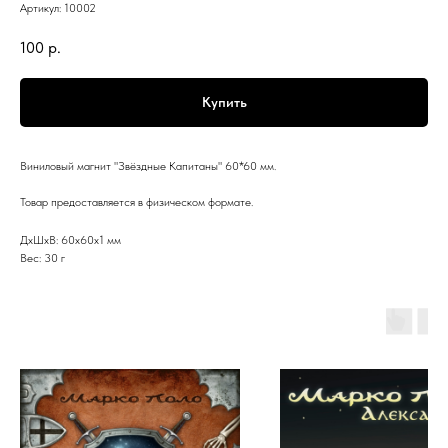
Артикул:
10002
100
р.
Купить
Виниловый магнит "Звёздные Капитаны" 60*60 мм.
Товар предоставляется в физическом формате.
ДxШxВ: 60x60x1 мм
Вес: 30 г